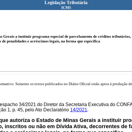
Legislação Tributária
ICMS
Gerais a instituir programa especial de parcelamento de créditos tributários, 
de penalidades e acréscimos legais, na forma que especifica
mativo. Somente os textos publicados no Diário Oficial estão aptos à produção de 
Despacho 34/2021 do Diretor da Secretaria Executiva do CONF
o 1, p. 45, pelo Ato Declaratório
14/2021
.
 que autoriza o Estado de Minas Gerais a instituir p
ão, inscritos ou não em Dívida Ativa, decorrentes de