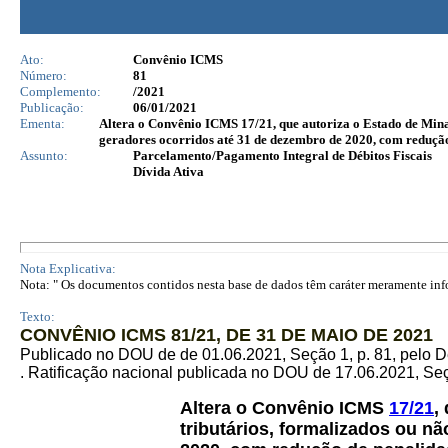
Ato:
Convênio ICMS
Número:
81
Complemento:
/2021
Publicação:
06/01/2021
Ementa:
Altera o Convênio ICMS 17/21, que autoriza o Estado de Minas 
geradores ocorridos até 31 de dezembro de 2020, com redução 
Assunto:
Parcelamento/Pagamento Integral de Débitos Fiscais
Dívida Ativa
Nota Explicativa:
Nota: " Os documentos contidos nesta base de dados têm caráter meramente infor
Texto:
CONVÊNIO ICMS 81/21, DE 31 DE MAIO DE 2021
Publicado no DOU de de 01.06.2021, Seção 1, p. 81, pelo 
. Ratificação nacional publicada no DOU de 17.06.2021, Seçã
Altera o Convênio ICMS
17/21
,
tributários, formalizados ou n