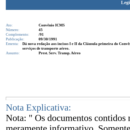
Legi
Ato:
Convênio ICMS
Número:
45
Complemento:
/91
Publicação:
09/30/1991
Ementa:
Dá nova redação aos incisos I e II da Cláusula primeira do Convê
serviços de transporte aéreo.
Assunto:
Prest. Serv. Transp. Aéreo
Nota Explicativa:
Nota: " Os documentos contidos n
meramente informativo. Somente 