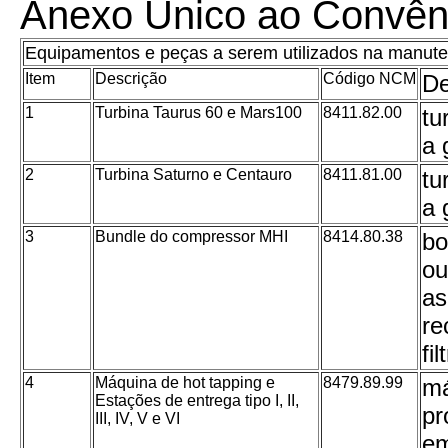
Anexo Único ao Convên
Equipamentos e peças a serem utilizados na manute
Item
Descrição
Código NCM
De
1
Turbina Taurus 60 e Mars100
8411.82.00
tu
a 
2
Turbina Saturno e Centauro
8411.81.00
tu
a 
3
Bundle do compressor MHI
8414.80.38
bo
ou
as
re
fi
4
Máquina de hot tapping e
8479.89.99
má
Estações de entrega tipo I, II,
pr
III, IV, V e VI
em