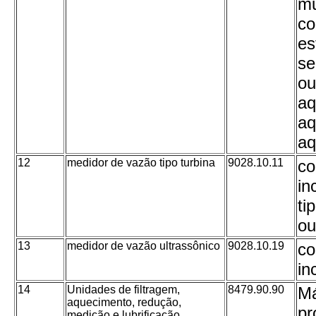
mu
co
es
se
ou
aq
aq
aq
12
medidor de vazão tipo turbina
9028.10.11
co
in
ti
ou
13
medidor de vazão ultrassônico
9028.10.19
co
in
14
Unidades de filtragem,
8479.90.90
Má
aquecimento, redução,
pr
medição e lubrificação