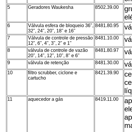
5
Geradores Waukesha
8502.39.00
gr
el
6
Válvula esfera de bloqueio 36",
8481.80.95
vá
32", 24", 20", 18" e 16"
7
Válvula de controle de pressão
8481.10.00
vá
12", 6", 4", 3", 2" e 1"
8
válvula de controle de vazão
8481.80.97
vá
20", 14", 12", 10", 8" e 6"
9
válvula de retenção
8481.30.00
vá
10
filtro scrubber, ciclone e
8421.39.90
ce
cartucho
ce
lí
11
aquecedor a gás
8419.11.00
ap
el
ap
ma