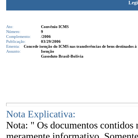
Legi
Ato:
Convênio ICMS
Número:
9
Complemento:
/2006
Publicação:
03/29/2006
Ementa:
Concede isenção do ICMS nas transferências de bens destinados à
Assunto:
Isenção
Gasoduto Brasil-Bolívia
Nota Explicativa:
Nota: " Os documentos contidos n
meramente informativo. Somente 