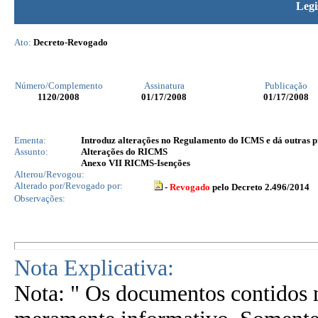
Legi
Ato:
Decreto-Revogado
Número/Complemento
Assinatura
Publicação
1120
/2008
01/17/2008
01/17/2008
Ementa:
Introduz alterações no Regulamento do ICMS e dá outras p
Assunto:
Alterações do RICMS
Anexo VII RICMS-Isenções
Alterou/Revogou:
Alterado por/Revogado por:
-
Revogado
pelo Decreto 2.496/2014
Observações:
Nota Explicativa:
Nota: " Os documentos contidos n