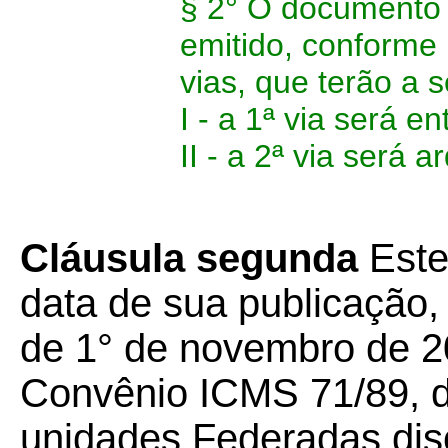
§ 2° O documento p
emitido, conforme
vias, que terão a 
I - a 1ª via será e
II - a 2ª via será 
Cláusula segunda
Este
data de sua publicação, 
de 1° de novembro de 20
Convênio ICMS 71/89, d
unidades Federadas dis