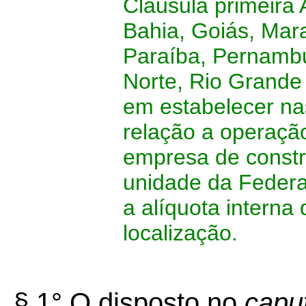
Cláusula primeira
Bahia, Goiás, Mar
Paraíba, Pernambu
Norte, Rio Grande 
em estabelecer na
relação a operaçã
empresa de constru
unidade da Federa
a alíquota interna
localização.
§ 1° O disposto no
capu