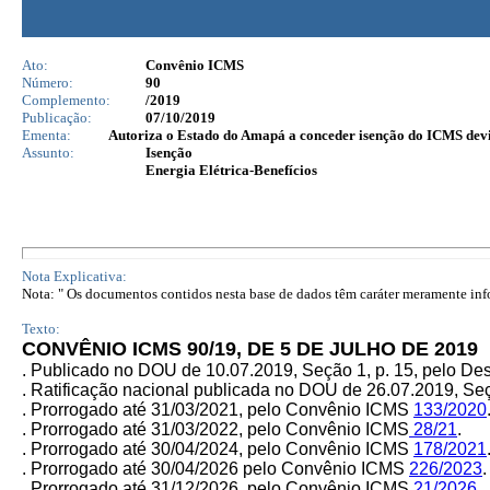
Ato:
Convênio ICMS
Número:
90
Complemento:
/2019
Publicação:
07/10/2019
Ementa:
Autoriza o Estado do Amapá a conceder isenção do ICMS devid
Assunto:
Isenção
Energia Elétrica-Benefícios
Nota Explicativa:
Nota: " Os documentos contidos nesta base de dados têm caráter meramente infor
Texto:
CONVÊNIO ICMS 90/19, DE 5 DE JULHO DE 2019
. Publicado no DOU de 10.07.2019, Seção 1, p. 15, pelo D
. Ratificação nacional publicada no DOU de 26.07.2019, Seç
. Prorrogado até 31/03/2021, pelo Convênio ICMS
133/2020
. Prorrogado até 31/03/2022, pelo Convênio ICMS
28/21
.
. Prorrogado até 30/04/2024, pelo Convênio ICMS
178/2021
. Prorrogado até 30/04/2026 pelo Convênio ICMS
226/2023
.
. Prorrogado até 31/12/2026, pelo Convênio ICMS
21/2026
.