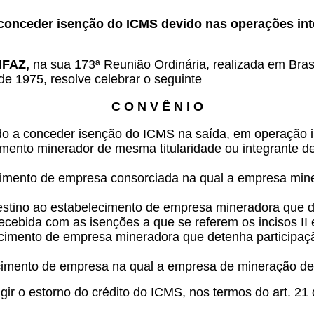
conceder isenção do ICMS devido nas operações inte
NFAZ,
na sua 173ª Reunião Ordinária, realizada em Brasíl
de 1975, resolve celebrar o seguinte
C O N V Ê N I O
o a conceder isenção do ICMS na saída, em operação int
imento minerador de mesma titularidade ou integrante de
cimento de empresa consorciada na qual a empresa miner
tino ao estabelecimento de empresa mineradora que dete
ecebida com as isenções a que se referem os incisos II 
cimento de empresa mineradora que detenha participação
imento de empresa na qual a empresa de mineração detenh
igir o estorno do crédito do ICMS, nos termos do art. 2