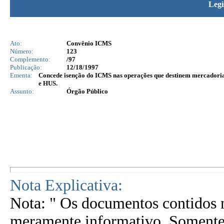
Legi
Ato:
Convênio ICMS
Número:
123
Complemento:
/97
Publicação:
12/18/1997
Ementa:
Concede isenção do ICMS nas operações que destinem mercadori
e HUS.
Assunto:
Órgão Público
Nota Explicativa:
Nota: " Os documentos contidos n
meramente informativo. Somente 