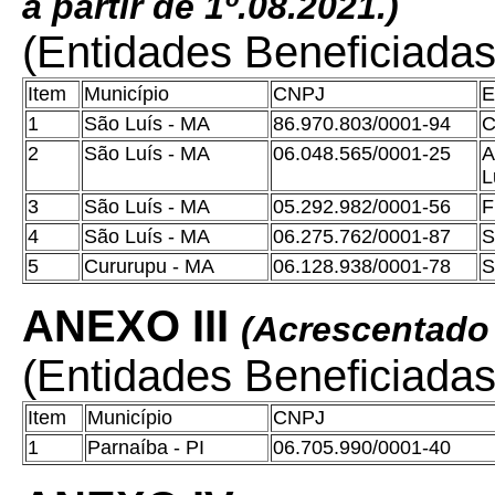
a partir de 1º.08.2021.)
(Entidades Beneficiada
Item
Município
CNPJ
E
1
São Luís - MA
86.970.803/0001-94
C
2
São Luís - MA
06.048.565/0001-25
A
L
3
São Luís - MA
05.292.982/0001-56
F
4
São Luís - MA
06.275.762/0001-87
S
5
Cururupu - MA
06.128.938/0001-78
S
ANEXO III
(Acrescentado
(Entidades Beneficiadas
Item
Município
CNPJ
1
Parnaíba - PI
06.705.990/0001-40