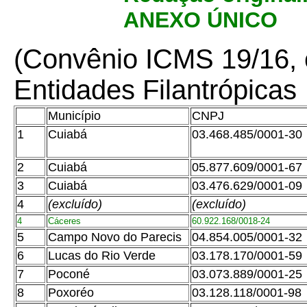
ANEXO ÚNICO
(Convênio ICMS 19/16, c
Entidades Filantrópicas
Município
CNPJ
1
Cuiabá
03.468.485/0001-30
2
Cuiabá
05.877.609/0001-67
3
Cuiabá
03.476.629/0001-09
4
(excluído)
(excluído)
4
Cáceres
60.922.168/0018-24
5
Campo Novo do Parecis
04.854.005/0001-32
6
Lucas do Rio Verde
03.178.170/0001-59
7
Poconé
03.073.889/0001-25
8
Poxoréo
03.128.118/0001-98