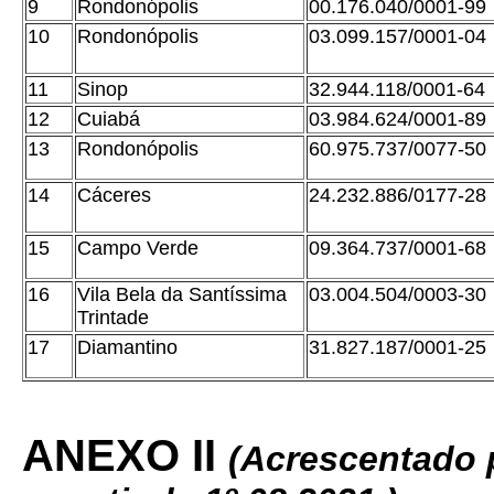
9
Rondonópolis
00.176.040/0001-99
10
Rondonópolis
03.099.157/0001-04
11
Sinop
32.944.118/0001-64
12
Cuiabá
03.984.624/0001-89
13
Rondonópolis
60.975.737/0077-50
14
Cáceres
24.232.886/0177-28
15
Campo Verde
09.364.737/0001-68
16
Vila Bela da Santíssima
03.004.504/0003-30
Trintade
17
Diamantino
31.827.187/0001-25
ANEXO II
(Acrescentado 