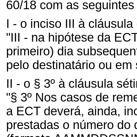
60/18 com as seguintes
I - o inciso III à cláusula
"III - na hipótese da EC
primeiro) dia subseque
pelo destinatário ou em
II - o § 3º à cláusula sét
"§ 3º Nos casos de reme
a ECT deverá, ainda, in
prestadas o número do