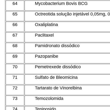
64
Mycobacterium Bovis BCG
65
Octreotida solução injetável 0,05mg,
66
Oxaliplatina
67
Paclitaxel
68
Pamidronato dissódico
69
Pazopanibe
70
Pemetrexede dissódico
71
Sulfato de Bleomicina
72
Tartarato de Vinorelbina
73
Temozolomida
74
Teniposido