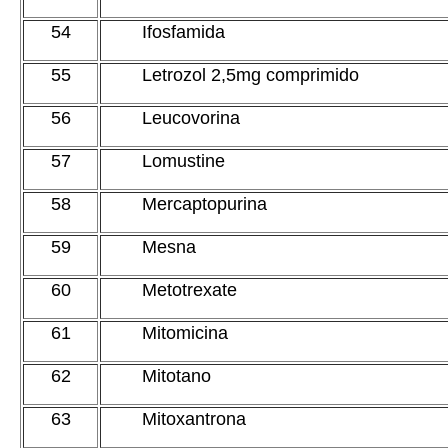
54
Ifosfamida
55
Letrozol 2,5mg comprimido
56
Leucovorina
57
Lomustine
58
Mercaptopurina
59
Mesna
60
Metotrexate
61
Mitomicina
62
Mitotano
63
Mitoxantrona