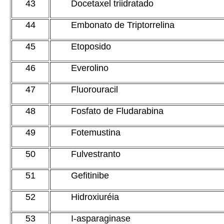
43
Docetaxel triidratado
44
Embonato de Triptorrelina
45
Etoposido
46
Everolino
47
Fluorouracil
48
Fosfato de Fludarabina
49
Fotemustina
50
Fulvestranto
51
Gefitinibe
52
Hidroxiuréia
53
I-asparaginase