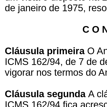
de janeiro de 1975, reso
C O N
Cláusula primeira
O An
ICMS 162/94, de 7 de d
vigorar nos termos do A
Cláusula segunda
A cl
ICMS 162/94 fica acresc