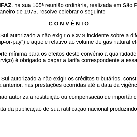
ONFAZ
, na sua 105ª reunião ordinária, realizada em São
aneiro de 1975, resolve celebrar o seguinte
C O N V Ê N I O
ul autorizado a não exigir o ICMS incidente sobre a dif
p-or-pay”) e aquele relativo ao volume de gás natural e
te mínima para os efeitos deste convênio a quantidade 
serviço) é obrigado a pagar a tarifa correspondente a 
l autorizado a não exigir os créditos tributários, const
a anterior, nas prestações ocorridas até a data da vigên
não autoriza a restituição ou compensação de importânci
ata da publicação de sua ratificação nacional produzind