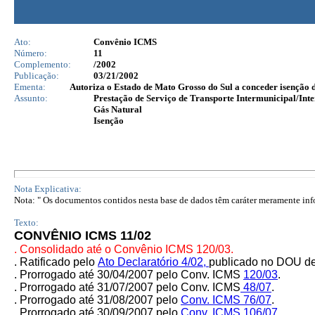
Ato:
Convênio ICMS
Número:
11
Complemento:
/2002
Publicação:
03/21/2002
Ementa:
Autoriza o Estado de Mato Grosso do Sul a conceder isenção d
Assunto:
Prestação de Serviço de Transporte Intermunicipal/Inte
Gás Natural
Isenção
Nota Explicativa:
Nota: " Os documentos contidos nesta base de dados têm caráter meramente infor
Texto:
CONVÊNIO ICMS 11/02
. Consolidado até o Convênio ICMS 120/03.
.
Ratificado pelo
Ato Declaratório 4/02
,
publicado no DOU de
. Prorrogado até 30/04/2007 pelo Conv. ICMS
120/03
.
. Prorrogado até 31/07/2007 pelo
Conv. ICMS
48/07
.
.
Prorrogado até 31/08/2007 pelo
Conv. ICMS
76/07
.
. Prorrogado até 30/09/2007 pelo
Conv. ICMS
106/07
.