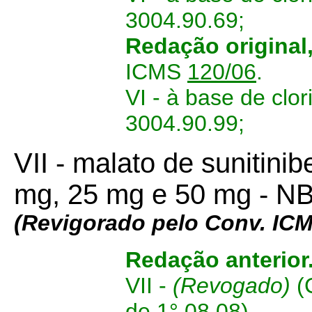
3004.90.69;
Redação original
ICMS
120/06
.
VI - à base de clo
3004.90.99;
VII - malato de sunitini
mg, 25 mg e 50 mg - N
(Revigorado pelo Conv. IC
Redação anterior
VII -
(Revogado)
(
de 1°.08.08)