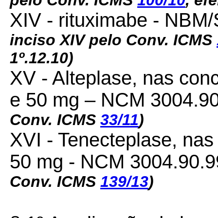
pelo Conv. ICMS
100/10
, ef
XIV - rituximabe - NBM
inciso XIV pelo Conv. ICMS
1º.12.10)
XV - Alteplase, nas co
e 50 mg – NCM 3004.90
Conv. ICMS
33/11
)
XVI - Tenecteplase, na
50 mg - NCM 3004.90.9
Conv. ICMS
139/13
)