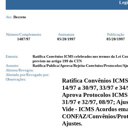
Legi
Ato:
Decreto
Número/Complemento
Assinatura
Publicação
1487
/97
05/20/1997
05/20/1997
Ementa:
Ratifica Convênios ICMS celebrados nos termos da Lei Co
previsto no artigo 199 do CTN
Assunto:
Ratifica/Publica/Aprova/Rejeita-Convênios/Protocolos/Aju
Alterou/Revogou:
Alterado por/Revogado por:
Observações:
Ratifica Convênios ICMS s
14/97 a 30/97, 33/97 e 34/
Aprova Protocolos ICMS 
31/97 e 32/97, 08/97; Ajus
Vide - ICMS Acordos em
CONFAZ/Convênios/Prot
Ajustes.