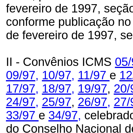
fevereiro de 1997, seção
conforme publicação no 
de fevereiro de 1997, se
II - Convênios ICMS
05/
09/97,
10/97,
11/97
e
12
17/97,
18/97,
19/97
,
20/
24/97,
25/97
,
26/97,
27/
33/97
e
34/97,
celebrado
do Conselho Nacional de