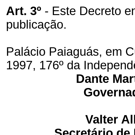
Art. 3º
- Este Decreto e
publicação.
Palácio Paiaguás, em C
1997, 176º da Independ
Dante Mart
Governad
Valter A
Secretário de