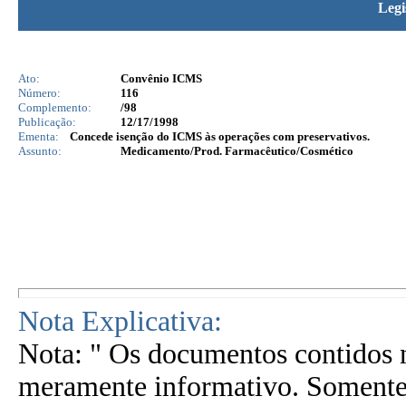
Legi
Ato:
Convênio ICMS
Número:
116
Complemento:
/98
Publicação:
12/17/1998
Ementa:
Concede isenção do ICMS às operações com preservativos.
Assunto:
Medicamento/Prod. Farmacêutico/Cosmético
Nota Explicativa:
Nota: " Os documentos contidos n
meramente informativo. Somente 