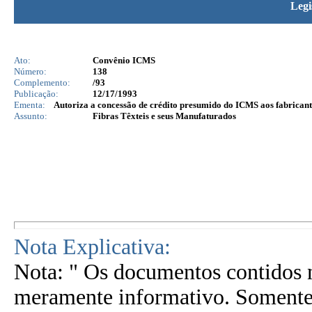
Legi
Ato:
Convênio ICMS
Número:
138
Complemento:
/93
Publicação:
12/17/1993
Ementa:
Autoriza a concessão de crédito presumido do ICMS aos fabricante
Assunto:
Fibras Têxteis e seus Manufaturados
Nota Explicativa:
Nota: " Os documentos contidos n
meramente informativo. Somente 