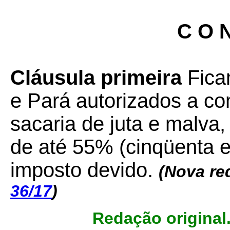
C O N
Cláusula primeira
Fica
e Pará autorizados a co
sacaria de juta e malva
de até 55% (cinqüenta e
imposto devido.
(Nova re
36/17
)
Redação original