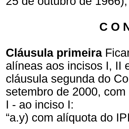
25 de outubro de 1966), 
C O N
Cláusula primeira
Fica
alíneas aos incisos I, II
cláusula segunda do Co
setembro de 2000, com
I - ao inciso I:
“a.y) com alíquota do I