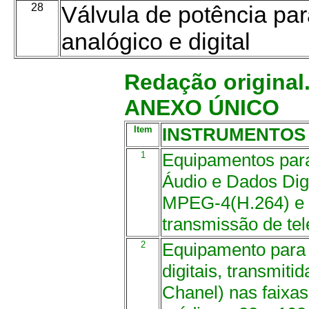
28
Válvula de potência pa
analógico e digital
Redação original
ANEXO ÚNICO
Item
INSTRUMENTOS
1
Equipamentos para
Áudio e Dados Di
MPEG-4(H.264) e a
transmissão de tele
2
Equipamento para 
digitais, transmit
Chanel) nas faixa