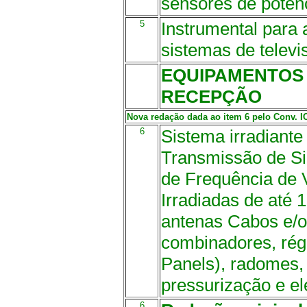
sensores de potenci
5
Instrumental para
sistemas de televi
EQUIPAMENTOS 
RECEPÇÃO
Nova redação dada ao item 6 pelo Conv. ICM
6
Sistema irradiante
Transmissão de Sin
de Frequência de
Irradiadas de até
antenas Cabos e/o
combinadores, rég
Panels), radomes,
pressurização e el
6