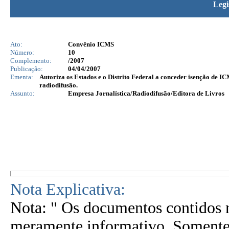
Legi
Ato:
Convênio ICMS
Número:
10
Complemento:
/2007
Publicação:
04/04/2007
Ementa:
Autoriza os Estados e o Distrito Federal a conceder isenção de I
radiodifusão.
Assunto:
Empresa Jornalística/Radiodifusão/Editora de Livros
Nota Explicativa:
Nota: " Os documentos contidos n
meramente informativo. Somente 