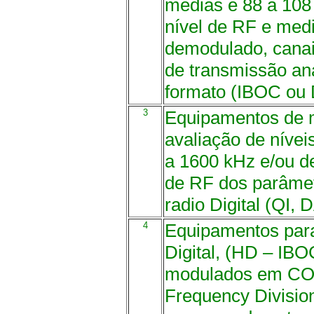
médias e 88 a 10
nível de RF e medi
demodulado, canais
de transmissão ana
formato (IBOC ou
3
Equipamentos de m
avaliação de nívei
a 1600 kHz e/ou d
de RF dos parâmet
radio Digital (QI
4
Equipamentos para
Digital, (HD – IBO
modulados em CO
Frequency Divisio