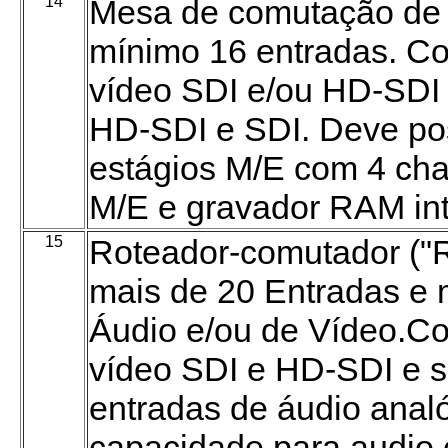
14
Mesa de comutação de s
mínimo 16 entradas. Co
vídeo SDI e/ou HD-SDI 
HD-SDI e SDI. Deve po
estágios M/E com 4 cha
M/E e gravador RAM in
15
Roteador-comutador ("R
mais de 20 Entradas e 
Áudio e/ou de Vídeo.Co
vídeo SDI e HD-SDI e 
entradas de áudio analóg
capacidade para audi