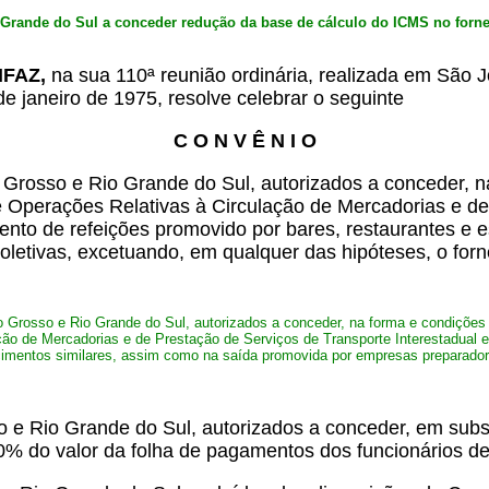
Grande do Sul a conceder redução da base de cálculo do ICMS no forne
ONFAZ,
na sua 110ª reunião ordinária, realizada em São 
e janeiro de 1975, resolve celebrar o seguinte
C O N V Ê N I O
Grosso e Rio Grande do Sul, autorizados a conceder, na
 Operações Relativas à Circulação de Mercadorias e de 
nto de refeições promovido por bares, restaurantes e 
letivas, excetuando, em qualquer das hipóteses, o forn
Grosso e Rio Grande do Sul, autorizados a conceder, na forma e condições 
ão de Mercadorias e de Prestação de Serviços de Transporte Interestadual 
cimentos similares, assim como na saída promovida por empresas preparadora
e Rio Grande do Sul, autorizados a conceder, em substit
0% do valor da folha de pagamentos dos funcionários de