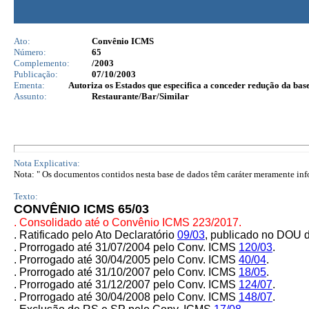
Ato:
Convênio ICMS
Número:
65
Complemento:
/2003
Publicação:
07/10/2003
Ementa:
Autoriza os Estados que especifica a conceder redução da bas
Assunto:
Restaurante/Bar/Similar
Nota Explicativa:
Nota: " Os documentos contidos nesta base de dados têm caráter meramente infor
Texto:
CONVÊNIO ICMS 65/03
. Consolidado até o Convênio ICMS 223/2017.
. Ratificado pelo Ato Declaratório
09/03
, publicado no DOU d
. Prorrogado até 31/07/2004 pelo Conv. ICMS
120/03
.
. Prorrogado até 30/04/2005 pelo Conv. ICMS
40/04
.
. Prorrogado até 31/10/2007 pelo Conv. ICMS
18/05
.
. Prorrogado até 31/12/2007 pelo Conv. ICMS
124/07
.
. Prorrogado até 30/04/2008 pelo Conv. ICMS
148/07
.