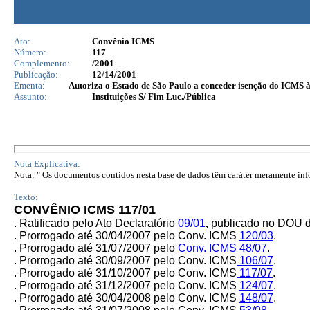
Ato:
Convênio ICMS
Número:
117
Complemento:
/2001
Publicação:
12/14/2001
Ementa:
Autoriza o Estado de São Paulo a conceder isenção do ICMS à
Assunto:
Instituições S/ Fim Luc./Pública
Nota Explicativa:
Nota: " Os documentos contidos nesta base de dados têm caráter meramente infor
Texto:
CONVÊNIO ICMS 117/01
. Ratificado pelo Ato Declaratório
09/01
,
publicado no DOU d
. Prorrogado até 30/04/2007 pelo Conv. ICMS
120/03
.
. Prorrogado até 31/07/2007 pelo
Conv. ICMS
48/07
.
. Prorrogado até 30/09/2007 pelo
Conv. ICMS
106/07
.
. Prorrogado até 31/10/2007 pelo
Conv. ICMS
117/07
.
. Prorrogado até 31/12/2007 pelo Conv. ICMS
124/07
.
. Prorrogado até 30/04/2008 pelo Conv. ICMS
148/07
.