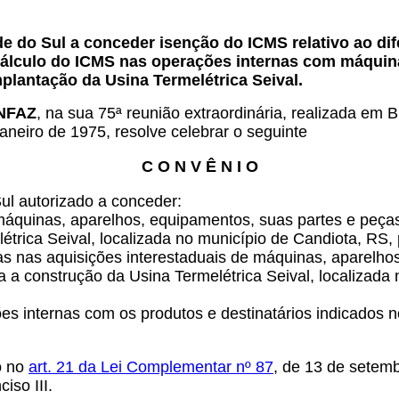
e do Sul a conceder isenção do ICMS relativo ao dif
álculo do ICMS nas operações internas com máquina
mplantação da Usina Termelétrica Seival.
ONFAZ
, na sua 75ª reunião extraordinária, realizada em B
janeiro de 1975, resolve celebrar o seguinte
C O N V Ê N I O
ul autorizado a conceder:
máquinas, aparelhos, equipamentos, suas partes e peças
trica Seival, localizada no município de Candiota, RS,
otas nas aquisições interestaduais de máquinas, aparelh
a a construção da Usina Termelétrica Seival, localizad
s internas com os produtos e destinatários indicados no
to no
art. 21 da Lei Complementar nº 87
, de 13 de setem
iso III.