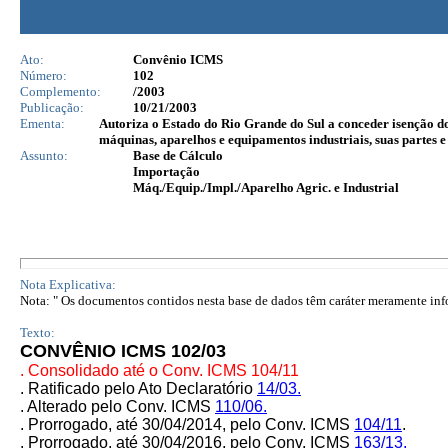
Ato:
Convênio ICMS
Número:
102
Complemento:
/2003
Publicação:
10/21/2003
Ementa:
Autoriza o Estado do Rio Grande do Sul a conceder isenção d
máquinas, aparelhos e equipamentos industriais, suas partes e
Assunto:
Base de Cálculo
Importação
Máq./Equip./Impl./Aparelho Agric. e Industrial
Nota Explicativa:
Nota: " Os documentos contidos nesta base de dados têm caráter meramente infor
Texto:
CONVÊNIO ICMS 102/03
. Consolidado até o Conv. ICMS 104/11
. Ratificado pelo Ato Declaratório
14/03.
. Alterado pelo Conv. ICMS
110/06.
. Prorrogado, até 30/04/2014, pelo Conv. ICMS
104/11
.
. Prorrogado, até 30/04/2016, pelo Conv. ICMS
163/13
.