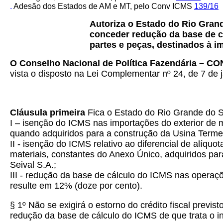
.
Adesão dos Estados de AM e MT, pelo Conv ICMS
139/16
Autoriza o Estado do Rio Grand
conceder redução da base de c
partes e peças, destinados à i
O Conselho Nacional de Política Fazendária – C
vista o disposto na Lei Complementar nº
24, de 7 de 
Cláusula primeira
Fica o Estado do Rio Grande do S
I – isenção do ICMS nas importações do exterior de 
quando adquiridos para a construção da Usina Termelé
II - isenção do ICMS relativo ao diferencial de alíqu
materiais, constantes do Anexo Único, adquiridos par
Seival S.A.;
III - redução da base de cálculo do ICMS nas operaçõe
resulte em 12% (doze por cento).
§ 1º Não se exigirá o estorno do crédito fiscal previs
redução da base de cálculo do ICMS de que trata o inc