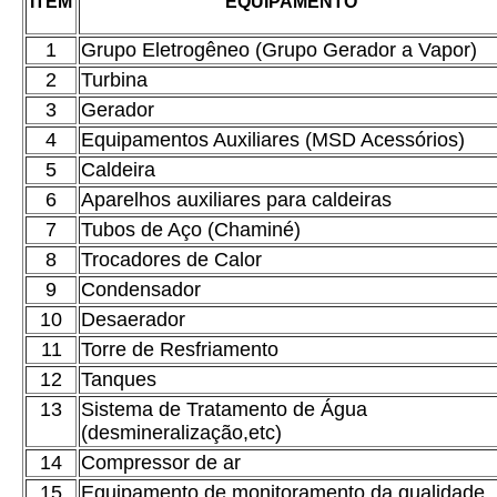
ITEM
EQUIPAMENTO
1
Grupo Eletrogêneo (Grupo Gerador a Vapor)
2
Turbina
3
Gerador
4
Equipamentos Auxiliares (MSD Acessórios)
5
Caldeira
6
Aparelhos auxiliares para caldeiras
7
Tubos de Aço (Chaminé)
8
Trocadores de Calor
9
Condensador
10
Desaerador
11
Torre de Resfriamento
12
Tanques
13
Sistema de Tratamento de Água
(desmineralização,etc)
14
Compressor de ar
15
Equipamento de monitoramento da qualidade