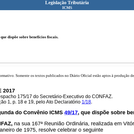
Legislação Tributária
ICMS
ue dispõe sobre benefícios fiscais.
mativo. Somente os textos publicados no Diário Oficial estão aptos à produção de 
 2017
Despacho 175/17 do Secretário-Executivo do CONFAZ.
o 1, p. 18 e 19, pelo Ato Declaratório
1/18
.
egunda do Convênio ICMS
49/17
, que dispõe sobre ben
NFAZ,
na sua 167ª Reunião Ordinária, realizada em Vitó
aneiro de 1975, resolve celebrar o seguinte