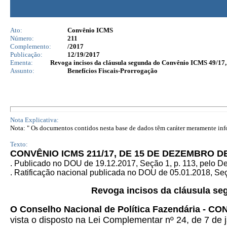
Ato:
Convênio ICMS
Número:
211
Complemento:
/2017
Publicação:
12/19/2017
Ementa:
Revoga incisos da cláusula segunda do Convênio ICMS 49/17, q
Assunto:
Benefícios Fiscais-Prorrogação
Nota Explicativa:
Nota: " Os documentos contidos nesta base de dados têm caráter meramente infor
Texto:
CONVÊNIO ICMS 211/17, DE 15 DE DEZEMBRO DE
. Publicado no DOU de 19.12.2017, Seção 1, p. 113, pelo 
. Ratificação nacional publicada no DOU de 05.01.2018, Seçã
Revoga incisos da cláusula s
O Conselho Nacional de Política Fazendária - CO
vista o disposto na Lei Complementar nº 24, de 7 de j