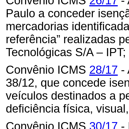
Convênio ICMS
26/17
- 
Paulo a conceder isenç
mercadorias identificad
referência” realizadas p
Tecnológicas S/A – IPT;
Convênio ICMS
28/17
- 
38/12, que concede ise
veículos destinados a p
deficiência física, visual
Convênio ICMS
30/17
- 