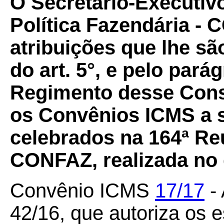
O Secretário-Executiv
Política Fazendária -
atribuições que lhe sã
do art. 5°, e pelo pará
Regimento desse Conse
os Convênios ICMS a s
celebrados na 164ª Re
CONFAZ, realizada no d
Convênio ICMS
17/17
- 
42/16, que autoriza os e