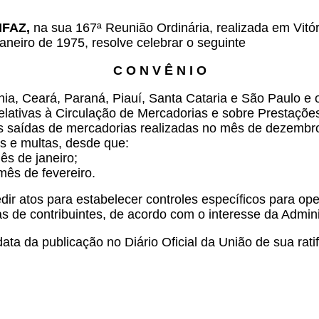
NFAZ,
na sua 167ª Reunião Ordinária, realizada em Vitó
aneiro de 1975, resolve celebrar o seguinte
C O N V Ê N I O
a, Ceará, Paraná, Piauí, Santa Cataria e São Paulo e o 
ativas à Circulação de Mercadorias e sobre Prestações
s saídas de mercadorias realizadas no mês de dezembro,
os e multas, desde que:
mês de janeiro;
mês de fevereiro.
r atos para estabelecer controles específicos para ope
s de contribuintes, de acordo com o interesse da Admini
ata da publicação no Diário Oficial da União de sua rati