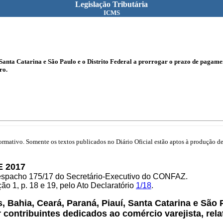
Legislação Tributária
ICMS
 Santa Catarina e São Paulo e o Distrito Federal a prorrogar o prazo de pagam
ro.
mativo. Somente os textos publicados no Diário Oficial estão aptos à produção de 
E 2017
Despacho 175/17 do Secretário-Executivo do CONFAZ.
o 1, p. 18 e 19, pelo Ato Declaratório
1/18
.
 Bahia, Ceará, Paraná, Piauí, Santa Catarina e São P
contribuintes dedicados ao comércio varejista, rel