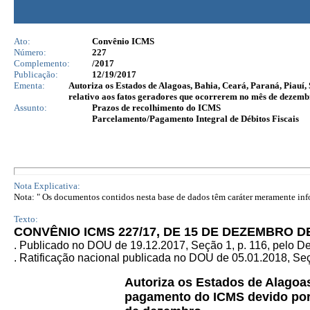
Ato:
Convênio ICMS
Número:
227
Complemento:
/2017
Publicação:
12/19/2017
Ementa:
Autoriza os Estados de Alagoas, Bahia, Ceará, Paraná, Piauí,
relativo aos fatos geradores que ocorrerem no mês de dezemb
Assunto:
Prazos de recolhimento do ICMS
Parcelamento/Pagamento Integral de Débitos Fiscais
Nota Explicativa:
Nota: " Os documentos contidos nesta base de dados têm caráter meramente infor
Texto:
CONVÊNIO ICMS 227/17, DE 15 DE DEZEMBRO D
. Publicado no DOU de 19.12.2017, Seção 1, p. 116, pelo 
. Ratificação nacional publicada no DOU de 05.01.2018, Seçã
Autoriza os Estados de Alagoas,
pagamento do ICMS devido por 