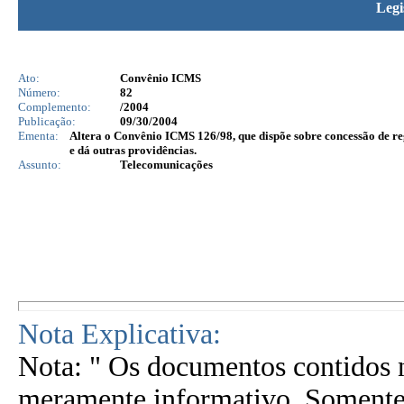
Legi
Ato:
Convênio ICMS
Número:
82
Complemento:
/2004
Publicação:
09/30/2004
Ementa:
Altera o Convênio ICMS 126/98, que dispõe sobre concessão de re
e dá outras providências.
Assunto:
Telecomunicações
Nota Explicativa:
Nota: " Os documentos contidos n
meramente informativo. Somente 