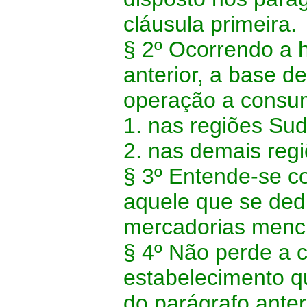
cláusula primeira.
§ 2º Ocorrendo a h
anterior, a base d
operação a consumi
1. nas regiões Su
2. nas demais reg
§ 3º Entende-se c
aquele que se dedi
mercadorias menci
§ 4º Não perde a c
estabelecimento q
do parágrafo anter