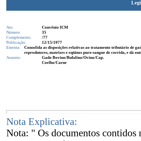
Legi
Ato:
Convênio ICM
Número:
35
Complemento:
/77
Publicação:
12/15/1977
Ementa:
Consolida as disposições relativas ao tratamento tributário de gad
reprodutores, matrizes e eqüinos puro-sangue de corrida, e dá out
Assunto:
Gado Bovino/Bufalino/Ovino/Cap.
Coelho/Carne
Nota Explicativa:
Nota: " Os documentos contidos n