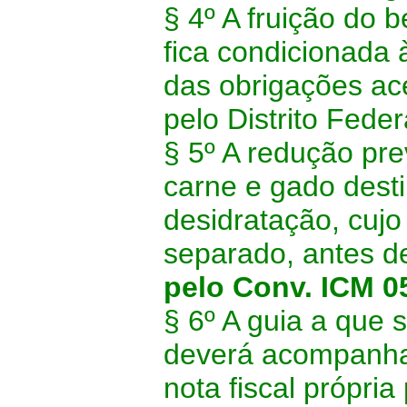
§ 4º A fruição do b
fica condicionada 
das obrigações ace
pelo Distrito Feder
§ 5º A redução pre
carne e gado dest
desidratação, cujo
separado, antes de
pelo Conv. ICM 0
§ 6º A guia a que s
deverá acompanha
nota fiscal própria