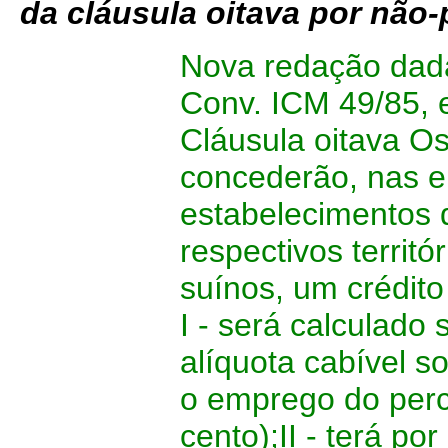
da cláusula oitava por não
Nova redação dada 
Conv. ICM 49/85, e
Cláusula oitava Os
concederão, nas e
estabelecimentos d
respectivos territó
suínos, um crédit
I - será calculado
alíquota cabível s
o emprego do perce
cento);II - terá por