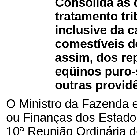
Consolida as 
tratamento tri
inclusive da 
comestíveis d
assim, dos re
eqüinos puro-
outras provid
O Ministro da Fazenda 
ou Finanças dos Estados
10ª Reunião Ordinári