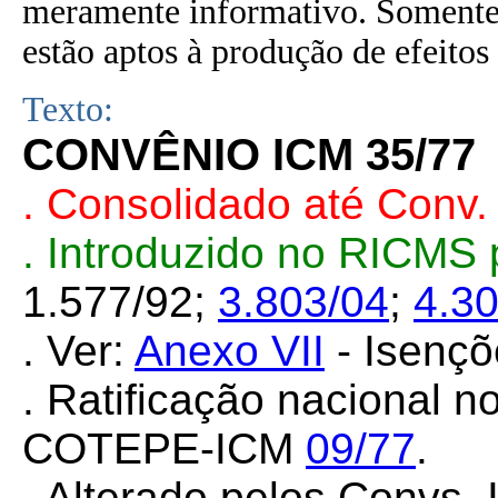
meramente informativo. Somente 
estão aptos à produção de efeitos 
Texto:
CONVÊNIO ICM 35/77
. Consolidado até Conv
. Introduzido no RICMS
1.577/92;
3.803/04
;
4.3
. Ver:
Anexo VII
- Isenç
. Ratificação nacional 
COTEPE-ICM
09/77
.
. Alterado pelos Convs.