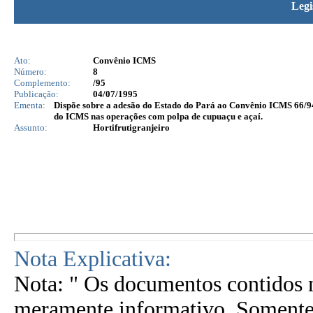
Legi
Ato:
Convênio ICMS
Número:
8
Complemento:
/95
Publicação:
04/07/1995
Ementa:
Dispõe sobre a adesão do Estado do Pará ao Convênio ICMS 66/94
do ICMS nas operações com polpa de cupuaçu e açaí.
Assunto:
Hortifrutigranjeiro
Nota Explicativa:
Nota: " Os documentos contidos n
meramente informativo. Somente 