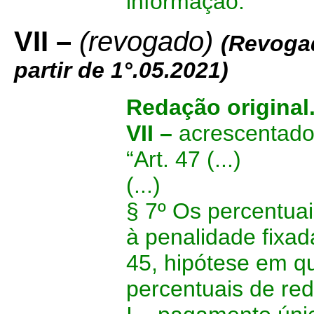
informação.”
VII –
(revogado)
(Revoga
partir de 1°.05.2021)
Redação original
VII –
acrescentado
“Art. 47
(...)
(...)
§ 7º Os percentuai
à penalidade fixad
45, hipótese em q
percentuais de re