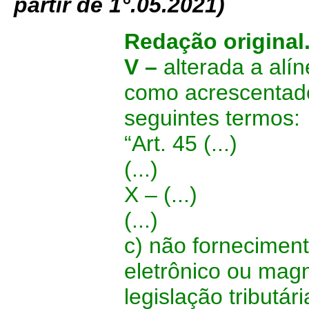
partir de 1°.05.2021)
Redação original
V –
alterada a alí
como acrescentado
seguintes termos:
“Art. 45 (...)
(...)
X – (...)
(...)
c) não fornecimen
eletrônico ou mag
legislação tributá