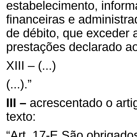
estabelecimento, informa
financeiras e administra
de débito, que exceder 
prestações declarado ao
XIII – (...)
(...).”
III –
acrescentado o arti
texto:
“Art. 17-E São obrigados