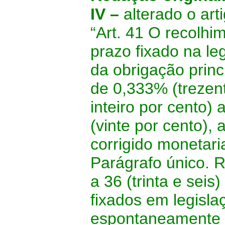
IV –
alterado o ar
“Art. 41 O recolhi
prazo fixado na le
da obrigação princi
de 0,333% (trezent
inteiro por cento)
(vinte por cento), 
corrigido monetar
Parágrafo único. R
a 36 (trinta e seis
fixados em legisla
espontaneamente c