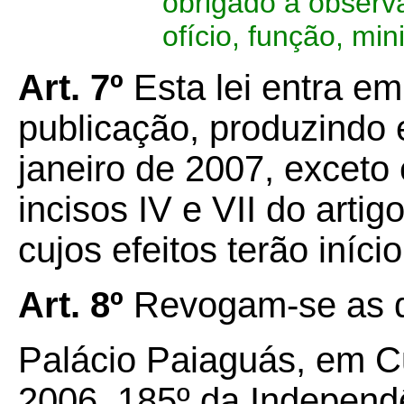
obrigado a observ
ofício, função, min
Art. 7º
Esta lei entra em
publicação, produzindo e
janeiro de 2007, exceto
incisos IV e VII do artigo
cujos efeitos terão iníc
Art. 8º
Revogam-se as d
Palácio Paiaguás, em C
2006, 185º da Independê