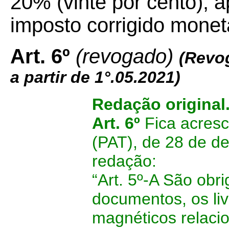
20% (vinte por cento), a
imposto corrigido monet
Art. 6º
(revogado)
(Revo
a partir de 1°.05.2021)
Redação original
Art. 6º
Fica acresc
(PAT), de 28 de d
redação:
“Art. 5º-A São obr
documentos, os liv
magnéticos relacio