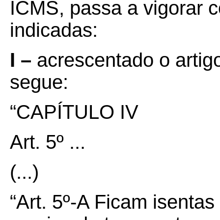
ICMS, passa a vigorar c
indicadas:
I –
acrescentado o artig
segue:
“CAPÍTULO IV
Art. 5º ...
(...)
“Art. 5º-A Ficam isenta