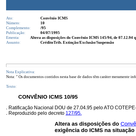
Ato:
Convênio ICMS
Número:
10
Complemento:
/95
Publicação:
04/07/1995
Ementa:
Altera as disposições do Convênio ICMS 145/94, de 07.12.94 qu
Assunto:
CréditoTrib. Extinção/Exclusão/Suspensão
Nota Explicativa:
Nota: " Os documentos contidos nesta base de dados têm caráter meramente infor
Texto:
CONVÊNIO ICMS 10/95
.
Ratificação Nacional DOU de 27.04.95 pelo ATO COTEP
. Reproduzido pelo decreto
127/95.
Altera as disposições do
Convê
exigência do ICMS na situação 