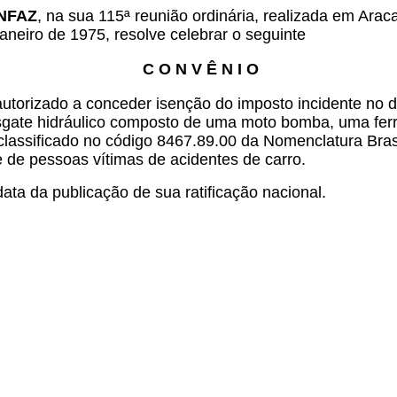
ONFAZ
, na sua 115ª reunião ordinária, realizada em Ara
aneiro de 1975, resolve celebrar o seguinte
C O N V Ê N I O
autorizado a conceder isenção do imposto incidente no 
sgate hidráulico composto de uma moto bomba, uma ferr
classificado no código 8467.89.00 da Nomenclatura Bra
 de pessoas vítimas de acidentes de carro.
ata da publicação de sua ratificação nacional.