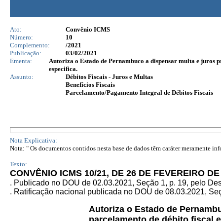
Ato:
Convênio ICMS
Número:
10
Complemento:
/2021
Publicação:
03/02/2021
Ementa:
Autoriza o Estado de Pernambuco a dispensar multa e juros pr
especifica.
Assunto:
Débitos Fiscais - Juros e Multas
Benefícios Fiscais
Parcelamento/Pagamento Integral de Débitos Fiscais
Nota Explicativa:
Nota: " Os documentos contidos nesta base de dados têm caráter meramente infor
Texto:
CONVÊNIO ICMS 10/21, DE 26 DE FEVEREIRO DE
.
Publicado no DOU de 02.03.2021, Seção 1, p. 19, pelo De
. Ratificação nacional publicada no
DOU de 08.03.2021, Seçã
Autoriza o Estado de Pernambuc
parcelamento de débito fiscal 