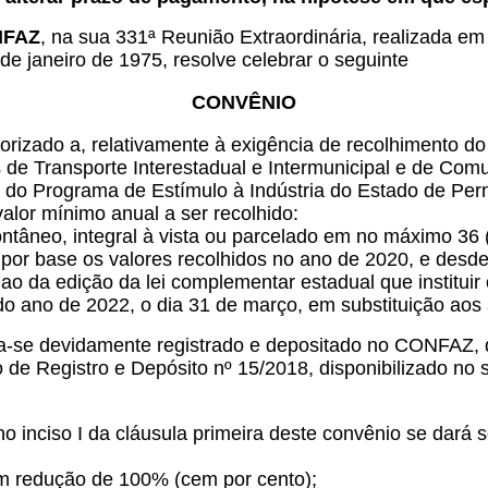
ONFAZ
, na sua 331ª Reunião Extraordinária, realizada em 
de janeiro de 1975, resolve celebrar o seguinte
CONVÊNIO
izado a, relativamente à exigência de recolhimento do 
 de Transporte Interestadual e Intermunicipal e de Com
a do Programa de Estímulo à Indústria do Estado de Pern
alor mínimo anual a ser recolhido:
ntâneo, integral à vista ou parcelado em no máximo 36 (t
 por base os valores recolhidos no ano de 2020, e desde
o da edição da lei complementar estadual que instituir 
 do ano de 2022, o dia 31 de março, em substituição aos 
tra-se devidamente registrado e depositado no CONFAZ,
de Registro e Depósito nº 15/2018, disponibilizado no 
 inciso I da cláusula primeira deste convênio se dará 
com redução de 100% (cem por cento);