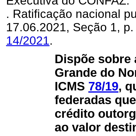
Executiva do CONFAZ.
. Ratificação nacional 
17.06.2021, Seção 1, p. 
14/2021
.
Dispõe sobre 
Grande do Nor
ICMS
78/19
, q
federadas qu
crédito outor
ao valor desti