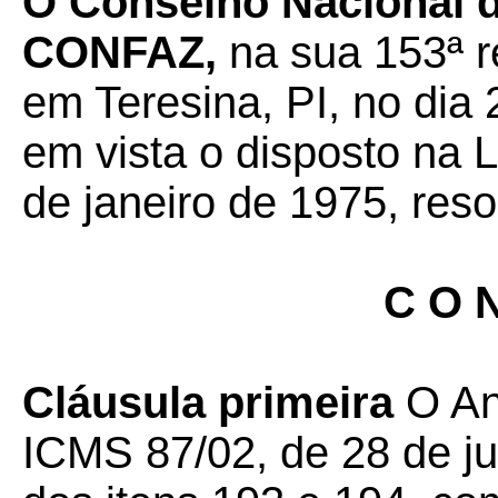
O Conselho Nacional de
CONFAZ,
na sua 153ª re
em Teresina, PI, no dia
em vista o disposto na 
de janeiro de 1975, reso
C O N
Cláusula primeira
O An
ICMS 87/02, de 28 de ju