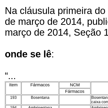
Na cláusula primeira d
de março de 2014, publ
março de 2014, Seção 1
onde se lê
:
“...
Item
Fármacos
NCM
Fármacos
193
Bosentana
Bosentan
caixa co
194
Ambrisentana
Ambrisen