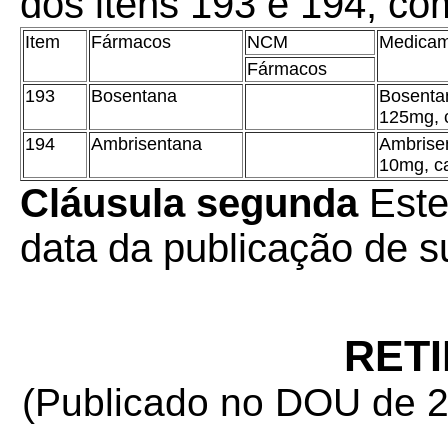
dos itens 193 e 194, co
Item
Fármacos
NCM
Medicam
Fármacos
193
Bosentana
Bosenta
125mg, 
194
Ambrisentana
Ambrise
10mg, c
Cláusula segunda
Este
data da publicação de su
RET
(Publicado no DOU de 23