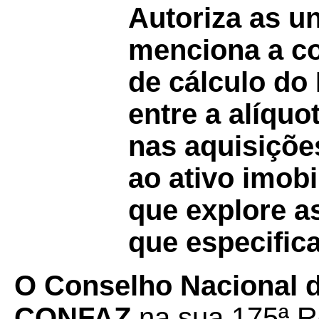
Autoriza as u
menciona a c
de cálculo do 
entre a alíquo
nas aquisiçõe
ao ativo imob
que explore a
que especifica
O Conselho Nacional de
CONFAZ
na sua 175ª Re