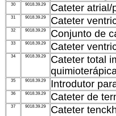
30
9018.39.29
Cateter atrial/
31
9018.39.29
Cateter ventri
32
9018.39.29
Conjunto de c
33
9018.39.29
Cateter ventri
34
9018.39.29
Cateter total 
quimioterápic
35
9018.39.29
Introdutor par
36
9018.39.29
Cateter de ter
37
9018.39.29
Cateter tenckh