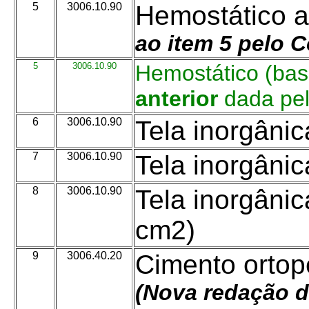
5
3006.10.90
Hemostático a
ao item 5 pelo 
5
3006.10.90
Hemostático (bas
anterior
dada pe
6
3006.10.90
Tela inorgâni
7
3006.10.90
Tela inorgâni
8
3006.10.90
Tela inorgâni
cm2)
9
3006.40.20
Cimento orto
(
Nova redação d