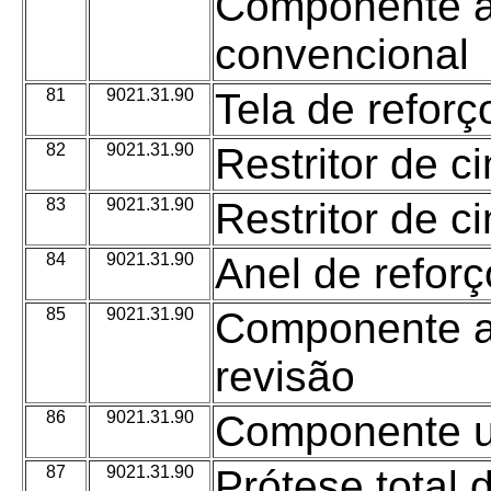
Componente a
convencional
81
9021.31.90
Tela de reforç
82
9021.31.90
Restritor de c
83
9021.31.90
Restritor de c
84
9021.31.90
Anel de reforç
85
9021.31.90
Componente ac
revisão
86
9021.31.90
Componente u
87
9021.31.90
Prótese total 