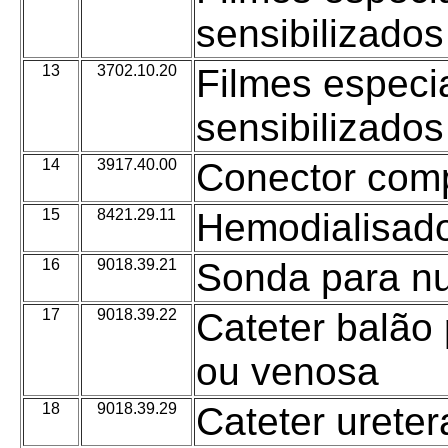
sensibilizado
13
3702.10.20
Filmes especia
sensibilizado
14
3917.40.00
Conector com
15
8421.29.11
Hemodialisado
16
9018.39.21
Sonda para nu
17
9018.39.22
Cateter balão 
ou venosa
18
9018.39.29
Cateter ureter