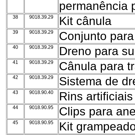
permanência pa
38
9018.39.29
Kit cânula
39
9018.39.29
Conjunto para
40
9018.39.29
Dreno para s
41
9018.39.29
Cânula para t
42
9018.39.29
Sistema de dr
43
9018.90.40
Rins artificiais
44
9018.90.95
Clips para an
45
9018.90.95
Kit grampeado