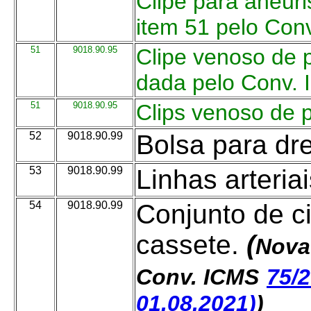
Clipe para aneur
item 51 pelo Con
51
9018.90.95
Clipe venoso de p
dada pelo Conv.
51
9018.90.95
Clips venoso de 
52
9018.90.99
Bolsa para d
53
9018.90.99
Linhas arteria
54
9018.90.99
Conjunto de ci
cassete.
(
Nova
Conv. ICMS
75/
01.08.2021)
)