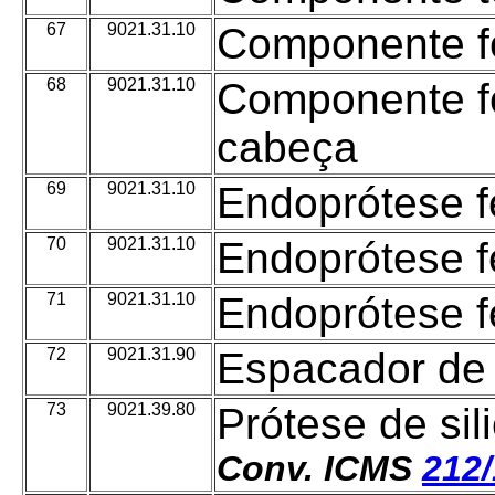
67
9021.31.10
Componente f
68
9021.31.10
Componente fe
cabeça
69
9021.31.10
Endoprótese f
70
9021.31.10
Endoprótese f
71
9021.31.10
Endoprótese fe
72
9021.31.90
Espacador de
73
9021.39.80
Prótese de si
Conv. ICMS
212/