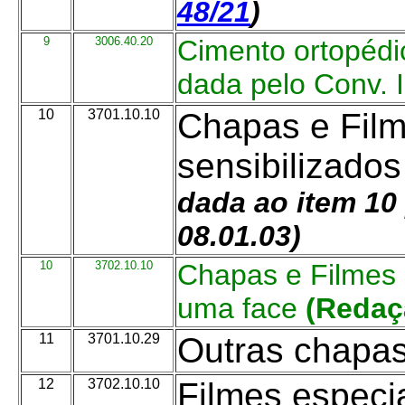
48/21
)
9
3006.40.20
Cimento ortopédi
dada pelo Conv. 
10
3701.10.10
Chapas e Film
sensibilizado
dada ao item 10 
08.01.03)
10
3702.10.10
Chapas e Filmes 
uma face
(Redaç
11
3701.10.29
Outras chapas 
12
3702.10.10
Filmes especia