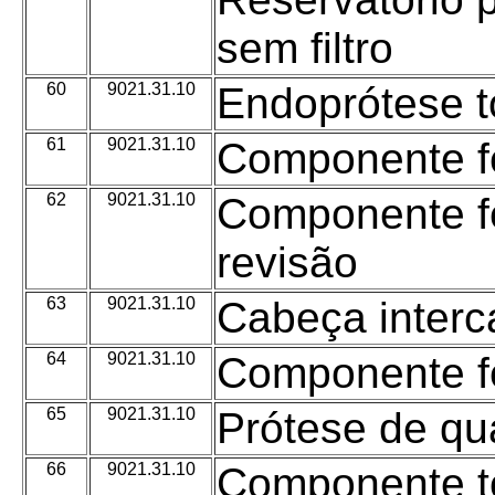
sem filtro
60
9021.31.10
Endoprótese to
61
9021.31.10
Componente f
62
9021.31.10
Componente f
revisão
63
9021.31.10
Cabeça interc
64
9021.31.10
Componente f
65
9021.31.10
Prótese de qu
66
9021.31.10
Componente to