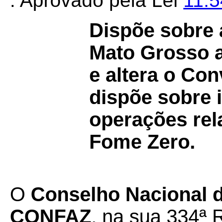
. Aprovado pela Lei
11.
Dispõe sobre 
Mato Grosso a
e altera o Co
dispõe sobre 
operações re
Fome Zero.
O
Conselho Nacional de
CONFAZ
, na sua 334ª 