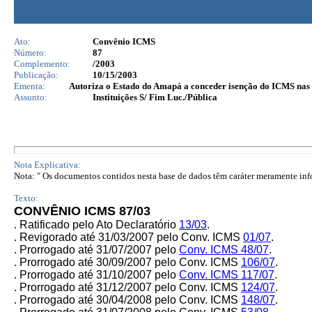
Ato:
Convênio ICMS
Número:
87
Complemento:
/2003
Publicação:
10/15/2003
Ementa:
Autoriza o Estado do Amapá a conceder isenção do ICMS nas o
Assunto:
Instituições S/ Fim Luc./Pública
Nota Explicativa:
Nota: " Os documentos contidos nesta base de dados têm caráter meramente infor
Texto:
CONVÊNIO ICMS 87/03
. Ratificado pelo Ato Declaratório
13/03
.
.
Revigorado até 31/03/2007 pelo Conv. ICMS
01/07
.
. Prorrogado até 31/07/2007 pelo
Conv. ICMS
48/07
.
. Prorrogado até 30/09/2007 pelo
Conv. ICMS
106/07
.
. Prorrogado até 31/10/2007 pelo
Conv. ICMS
117/07
.
. Prorrogado até 31/12/2007 pelo Conv. ICMS
124/07
.
. Prorrogado até 30/04/2008 pelo Conv. ICMS
148/07
.