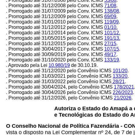
. Prorrogado até 31/07/2008 pelo Conv. ICMS
53/08
.
. Prorrogado até 31/12/2008 pelo Conv. ICMS
71/08
.
. Prorrogado até 31/07/2009 pelo Conv. ICMS
138/08
.
. Prorrogado até 31/12/2009 pelo Conv. ICMS
69/09
.
. Prorrogado até 31/01/2010 pelo Conv. ICMS
119/09
.
.
Prorrogado até 31/12/2012 pelo Conv. ICMS
01/10.
. Prorrogado até 31/12/2014 pelo Conv. ICMS
101/12.
. Prorrogado até 31/05/2015 pelo Conv. ICMS
191/13.
. Prorrogado até 31/12/2015 pelo Conv. ICMS
27/15
.
. Prorrogado até 30/04/2017 pelo Conv. ICMS
107/15
.
. Prorrogado até 30/09/2019 pelo Conv. ICMS
49/17
.
. Prorrogado até 31/10/2020 pelo Conv. ICMS
133/19
.
. Aprovado pela Lei
10.980/19
de 30.10.19.
. Prorrogado até 31/12/2020 pelo Convênio ICMS
101/20
.
. Prorrogado até 31/03/2021 pelo Convênio ICMS
133/20
.
. Prorrogado até 31/03/2022 pelo Convênio ICMS
28/21
.
. Prorrogado até 30/04/2024, pelo Convênio ICMS
178/2021
. Prorrogado até 30/04/2026 pelo Convênio ICMS
226/2023
.
. Prorrogado até 31/12/2026, pelo Convênio ICMS
21/2026
.
Autoriza o Estado do Amapá a 
e Tecnológicas do Estado do A
O
Conselho Nacional de Política Fazendária - C
vista o disposto na Lei Complementar nº 24, de 7 de j