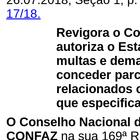
17/18.
Revigora o C
autoriza o Es
multas e dema
conceder parc
relacionados 
que especifica
O Conselho Nacional de
CONFAZ
na sua 169ª Re