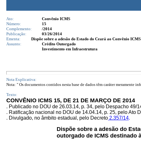
Ato:
Convênio ICMS
Número:
15
Complemento:
/2014
Publicação:
03/26/2014
Ementa:
Dispõe sobre a adesão do Estado do Ceará ao Convênio ICMS 8
Assunto:
Crédito Outorgado
Investimento em Infraestrutura
Nota Explicativa:
Nota: " Os documentos contidos nesta base de dados têm caráter meramente infor
Texto:
CONVÊNIO ICMS 15, DE 21 DE MARÇO DE 2014
. Publicado no DOU de 26.03.14, p. 34, pelo Despacho 49/
. Ratificação nacional no DOU de 14.04.14, p. 25, pelo Ato 
. Divulgado, no âmbito estadual, pelo Decreto
2.357/14
.
Dispõe sobre a adesão do Est
outorgado de ICMS destinado à