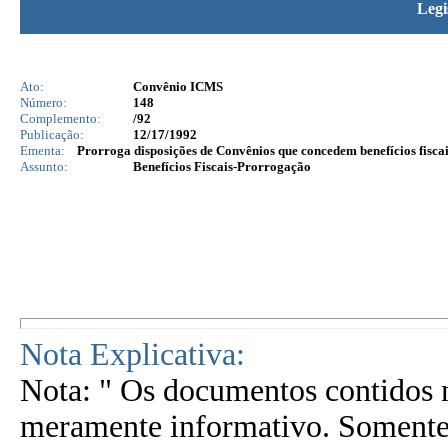
Legi
Ato:
Convênio ICMS
Número:
148
Complemento:
/92
Publicação:
12/17/1992
Ementa:
Prorroga disposições de Convênios que concedem benefícios fiscais
Assunto:
Benefícios Fiscais-Prorrogação
Nota Explicativa:
Nota: " Os documentos contidos n
meramente informativo. Somente 