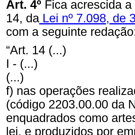
Art. 4º
Fica acrescida a a
14, da
Lei nº 7.098, de
com a seguinte redação
“Art. 14
(...)
I - (...)
(...)
f) nas operações realiz
(código 2203.00.00 da 
enquadrados como artes
lei, e produzidos por e