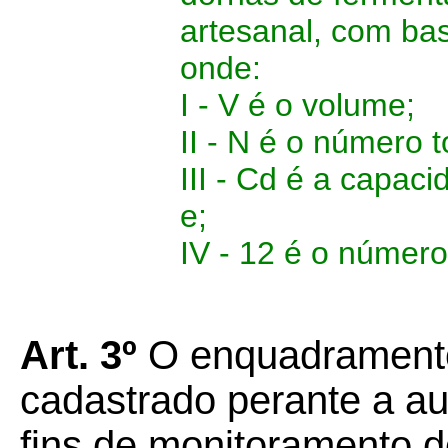
artesanal, com bas
onde:
I - V é o volume;
II - N é o número 
III - Cd é a capaci
e;
IV - 12 é o númer
Art. 3º
O enquadramento
cadastrado perante a au
fins de monitoramento d