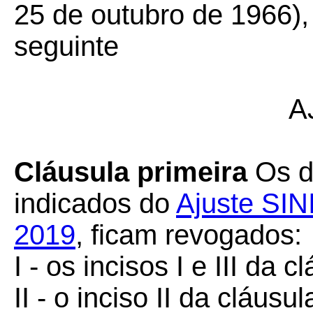
25 de outubro de 1966),
seguinte
A
Cláusula primeira
Os di
indicados do
Ajuste SINI
2019
, ficam revogados:
I - os incisos I e III da c
II - o inciso II da cláus