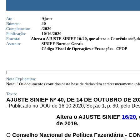
Ato:
Ajuste
Número:
40
Complemento:
/2020
Publicação:
10/16/2020
Ementa:
Altera o AJUSTE SINIEF 16/20, que altera o Convênio s/nº, 
Assunto:
SINIEF-Normas Gerais
Código Fiscal de Operações e Prestações - CFOP
Nota Explicativa:
Nota: " Os documentos contidos nesta base de dados têm caráter meramente infor
Texto:
AJUSTE SINIEF Nº 40, DE 14 DE OUTUBRO DE 20
. Publicado no DOU de 16.10.2020, Seção 1, p. 30, pelo D
Altera o AJUSTE SINIEF
16/20
,
de 2019.
O
Conselho Nacional de Política Fazendária - C