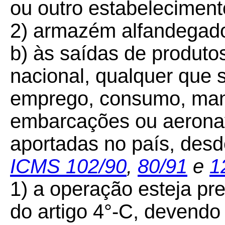
ou outro estabelecimen
2) armazém alfandegado
b) às saídas de produtos
nacional, qualquer que 
emprego, consumo, ma
embarcações ou aeronav
aportadas no país, des
ICMS 102/90
,
80/91
e
1
1) a operação esteja pr
do artigo 4°-C, devendo