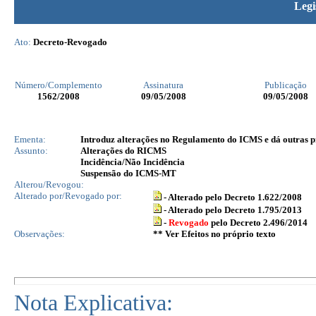
Legi
Ato:
Decreto-Revogado
Número/Complemento
Assinatura
Publicação
1562
/2008
09/05/2008
09/05/2008
Ementa:
Introduz alterações no Regulamento do ICMS e dá outras p
Assunto:
Alterações do RICMS
Incidência/Não Incidência
Suspensão do ICMS-MT
Alterou/Revogou:
Alterado por/Revogado por:
- Alterado pelo Decreto 1.622/2008
- Alterado pelo Decreto 1.795/2013
-
Revogado
pelo Decreto 2.496/2014
Observações:
** Ver Efeitos no próprio texto
Nota Explicativa: