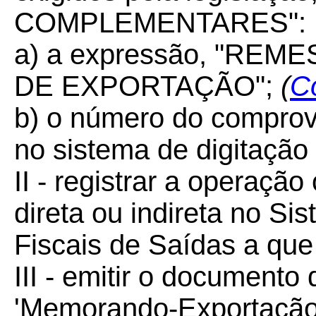
COMPLEMENTARES":
a) a expressão, "RE
DE EXPORTAÇÃO";
(
C
b) o número do comprov
no sistema de digitação 
II - registrar a operaçã
direta ou indireta no Si
Fiscais de Saídas a que 
III - emitir o document
'Memorando-Exportação