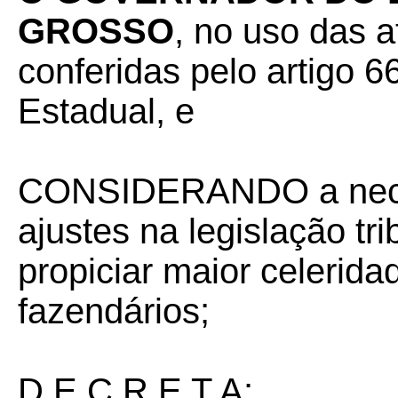
GROSSO
, no uso das a
conferidas pelo artigo 66
Estadual, e
CONSIDERANDO a nece
ajustes na legislação tr
propiciar maior celerid
fazendários;
D E C R E T A: