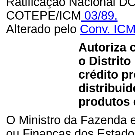
Ratificação Nacional DO
COTEPE/ICM
03/89.
Alterado pelo
Conv. ICM
Autoriza 
o Distrit
crédito p
distribuid
produtos 
O Ministro da Fazenda 
ou Finanças dos Estados