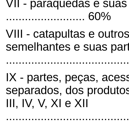
VII - paraquedas e suas
......................... 60%
VIII - catapultas e out
semelhantes e suas par
.....................................
IX - partes, peças, ace
separados, dos produtos 
III, IV, V, XI e XII
....................................