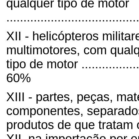
qualquer tipo de motor
....................................
XII - helicópteros milit
multimotores, com qualq
tipo de motor ....................
60%
XIII - partes, peças, ma
componentes, separados
produtos de que tratam os 
XII, na importação por 