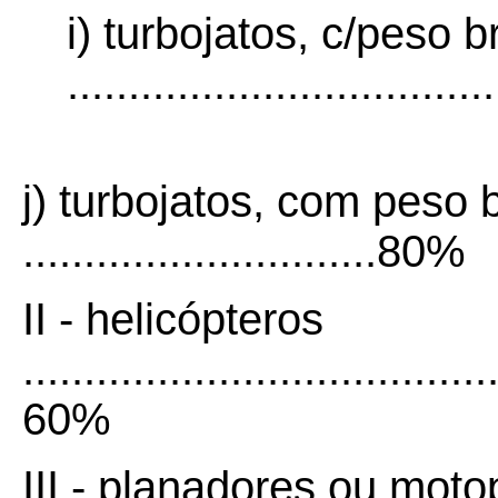
i) turbojatos, c/peso 
................................
j) turbojatos, com peso
.............................80%
II - helicópteros
......................................
60%
III - planadores ou mot