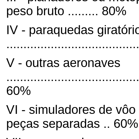
peso bruto ......... 80%
IV - paraquedas giratóri
....................................
V - outras aeronaves
......................................
60%
VI - simuladores de vô
peças separadas .. 60%