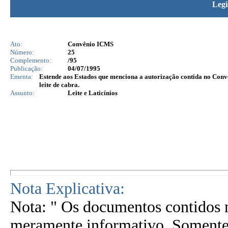
Legi
Ato:
Convênio ICMS
Número:
25
Complemento:
/95
Publicação:
04/07/1995
Ementa:
Estende aos Estados que menciona a autorização contida no Convê
leite de cabra.
Assunto:
Leite e Laticínios
Nota Explicativa:
Nota: " Os documentos contidos n
meramente informativo. Somente 