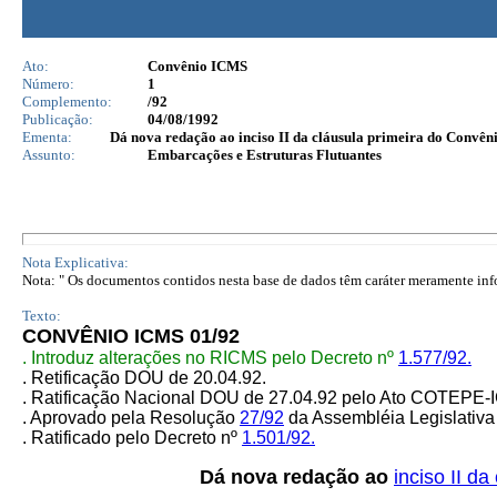
Ato:
Convênio ICMS
Número:
1
Complemento:
/92
Publicação:
04/08/1992
Ementa:
Dá nova redação ao inciso II da cláusula primeira do Convêni
Assunto:
Embarcações e Estruturas Flutuantes
Nota Explicativa:
Nota: " Os documentos contidos nesta base de dados têm caráter meramente infor
Texto:
CONVÊNIO ICMS 01/92
. Introduz alterações no RICMS pelo Decreto nº
1.577/92.
. Retificação DOU de 20.04.92.
. Ratificação Nacional DOU de 27.04.92 pelo Ato COTEPE
. Aprovado pela Resolução
27/92
da Assembléia Legislativa
. Ratificado pelo Decreto nº
1.501/92.
Dá nova redação ao
inciso II d