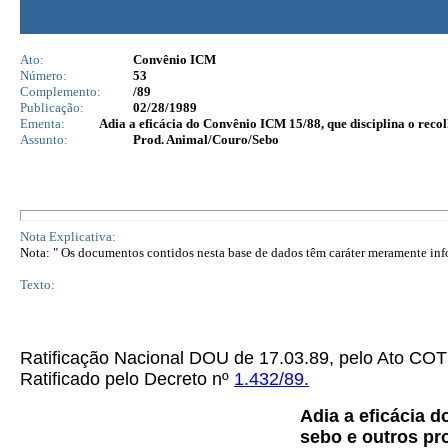
Ato:
Convênio ICM
Número:
53
Complemento:
/89
Publicação:
02/28/1989
Ementa:
Adia a eficácia do Convênio ICM 15/88, que disciplina o reco
Assunto:
Prod. Animal/Couro/Sebo
Nota Explicativa:
Nota: " Os documentos contidos nesta base de dados têm caráter meramente infor
Texto:
Ratificação Nacional DOU de 17.03.89, pelo Ato C
Ratificado pelo Decreto nº
1.432/89.
Adia a eficácia 
sebo e outros pr