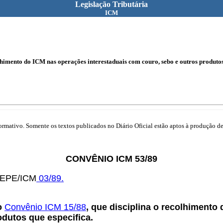
Legislação Tributária
ICM
lhimento do ICM nas operações interestaduais com couro, sebo e outros produtos 
mativo. Somente os textos publicados no Diário Oficial estão aptos à produção de 
CONVÊNIO ICM 53/89
OTEPE/ICM
03/89.
do
Convênio ICM 15/88
, que disciplina o recolhimento
odutos que especifica.