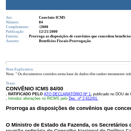
Ato:
Convênio ICMS
Número:
84
Complemento:
/2000
Publicação:
12/21/2000
Ementa:
Prorroga as disposições de convênios que concedem benefícios 
Assunto:
Benefícios Fiscais-Prorrogação
Nota Explicativa:
Nota: " Os documentos contidos nesta base de dados têm caráter meramente infor
Texto:
CONVÊNIO ICMS 84/00
. RATIFICADO PELO
ATO DECLARATÓRIO Nº 1
,
publicado no DOU de 
.
Introduz alterações no RICMS pelo
Dec. nº 2.612/01.
Prorroga as disposições de convênios que conced
O Ministro de Estado da Fazenda, os Secretários 