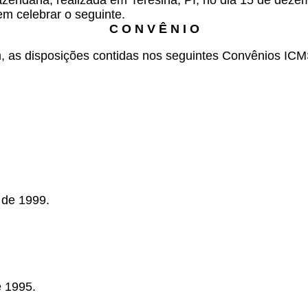
azendária, realizada em Teresina, PI, no dia 15 de dez
em celebrar o seguinte.
C O N V Ê N I O
 as disposições contidas nos seguintes Convênios ICM
 de 1999.
e 1995.