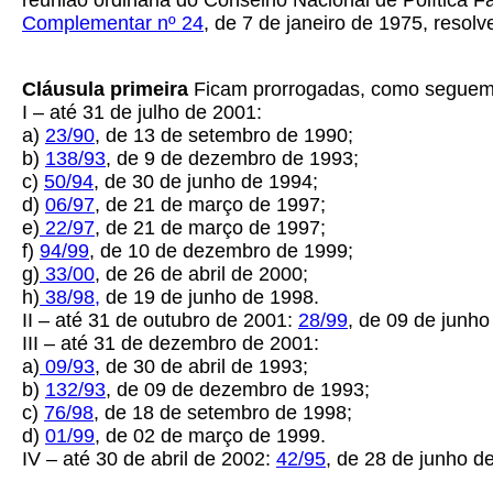
reunião ordinária do Conselho Nacional de Política F
Complementar nº 24
, de 7 de janeiro de 1975, resolv
Cláusula primeira
Ficam prorrogadas, como seguem,
I – até 31 de julho de 2001:
a)
23/90
, de 13 de setembro de 1990;
b)
138/93
, de 9 de dezembro de 1993;
c)
50/94
, de 30 de junho de 1994;
d)
06/97
, de 21 de março de 1997;
e)
22/97
, de 21 de março de 1997;
f)
94/99
, de 10 de dezembro de 1999;
g)
33/00
, de 26 de abril de 2000;
h)
38/98,
de 19 de junho de 1998.
II – até 31 de outubro de 2001:
28/99
, de 09 de junho
III – até 31 de dezembro de 2001:
a)
09/93
, de 30 de abril de 1993;
b)
132/93
, de 09 de dezembro de 1993;
c)
76/98
, de 18 de setembro de 1998;
d)
01/99
, de 02 de março de 1999.
IV – até 30 de abril de 2002:
42/95
, de 28 de junho d