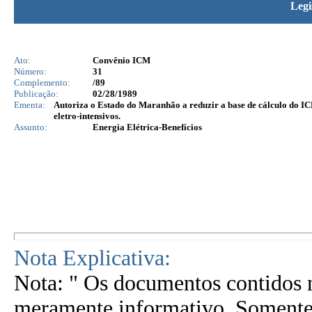
Legi
Ato:
Convênio ICM
Número:
31
Complemento:
/89
Publicação:
02/28/1989
Ementa:
Autoriza o Estado do Maranhão a reduzir a base de cálculo do IC
eletro-intensivos.
Assunto:
Energia Elétrica-Benefícios
Nota Explicativa:
Nota: " Os documentos contidos n
meramente informativo. Somente 